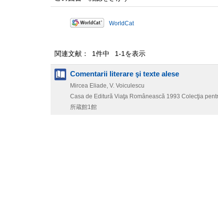
WorldCat
関連文献： 1件中 1-1を表示
Comentarii literare şi texte alese
Mircea Eliade, V. Voiculescu
Casa de Editură Viaţa Românească
1993
Colecţia pentr
所蔵館1館