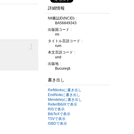
詳細情報
NII書誌ID(NCID)
BA56849343
出版国コード
rm
タイトル言語コード
1
rum
本文言語コード
und
出版地
Bucureşti
書き出し
RefWorksに書き出し
EndNoteに書き出し
Mendeleyに書き出し
Refer/BibIXで表示
RISで表示
BibTeXで表示
TSVで表示
ISBDで表示