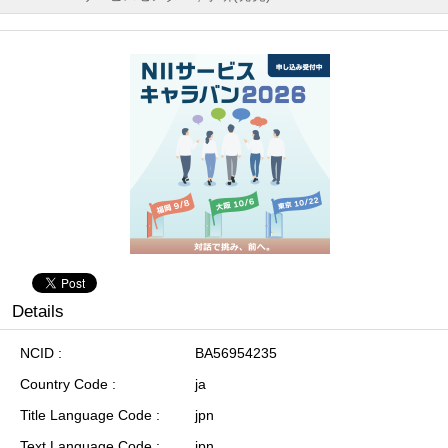
Details
NCID
BA56954235
Country Code
ja
Title Language Code
jpn
Text Language Code
jpn