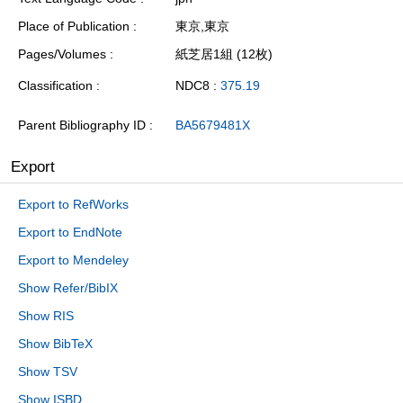
Place of Publication
東京,東京
Pages/Volumes
紙芝居1組 (12枚)
Classification
NDC8 :
375.19
Parent Bibliography ID
BA5679481X
Export
Export to RefWorks
Export to EndNote
Export to Mendeley
Show Refer/BibIX
Show RIS
Show BibTeX
Show TSV
Show ISBD