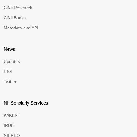
CiNii Research
CiNii Books
Metadata and API
News
Updates
RSS
Twitter
NII Scholarly Services
KAKEN
IRDB
NII-REO