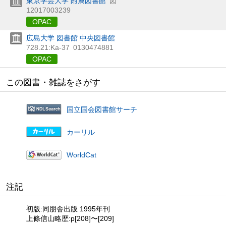
東京学芸大学 附属図書館
図
12017003239
OPAC
広島大学 図書館 中央図書館
728.21:Ka-37
0130474881
OPAC
この図書・雑誌をさがす
国立国会図書館サーチ
カーリル
WorldCat
注記
初版:同朋舎出版 1995年刊
上條信山略歴:p[208]〜[209]