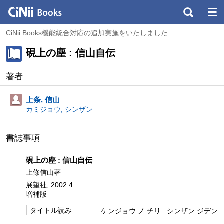
CiNii Books機能統合対応の追加実施をいたしました
硯上の塵 : 信山自伝
著者
上条, 信山
カミジョウ, シンザン
書誌事項
硯上の塵 : 信山自伝
上條信山著
展望社, 2002.4
増補版
タイトル読み
ケンジョウ ノ チリ : シンザン ジデン