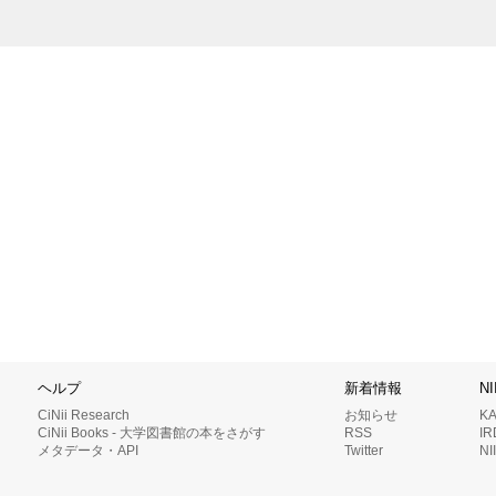
ヘルプ
新着情報
N
CiNii Research
お知らせ
K
CiNii Books - 大学図書館の本をさがす
RSS
I
メタデータ・API
Twitter
N