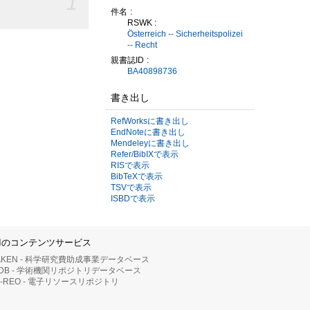
1
件名
RSWK :
Österreich -- Sicherheitspolizei
-- Recht
親書誌ID
BA40898736
書き出し
RefWorksに書き出し
EndNoteに書き出し
Mendeleyに書き出し
Refer/BibIXで表示
RISで表示
BibTeXで表示
TSVで表示
ISBDで表示
IIのコンテンツサービス
AKEN - 科学研究費助成事業データベース
RDB - 学術機関リポジトリデータベース
II-REO - 電子リソースリポジトリ