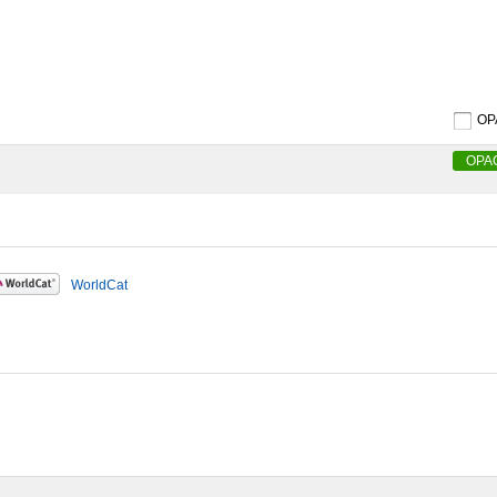
O
OPA
WorldCat