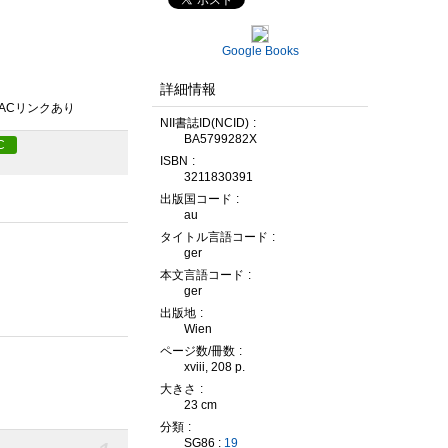
Google Books
詳細情報
PACリンクあり
NII書誌ID(NCID)
BA5799282X
C
ISBN
3211830391
出版国コード
au
タイトル言語コード
ger
本文言語コード
ger
出版地
Wien
ページ数/冊数
xviii, 208 p.
大きさ
23 cm
分類
SG86 :
19