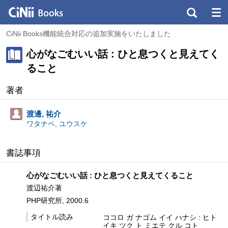
CiNii Books機能統合対応の追加実施をいたしました
心がなごむいい話 : ひと息つくと見えてく
ること
著者
渡邊, 祐介
ワタナベ, ユウスケ
書誌事項
心がなごむいい話 : ひと息つくと見えてくること
渡辺祐介著
PHP研究所, 2000.6
タイトル読み
ココロ ガ ナゴム イイ ハナシ : ヒト
イキ ツク ト ミエテ クル コト