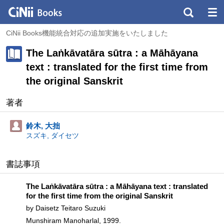
CiNii Books機能統合対応の追加実施をいたしました
The Laṅkāvatāra sūtra : a Māhāyana
text : translated for the first time from
the original Sanskrit
著者
鈴木, 大拙
スズキ, ダイセツ
書誌事項
The Laṅkāvatāra sūtra : a Māhāyana text : translated
for the first time from the original Sanskrit
by Daisetz Teitaro Suzuki
Munshiram Manoharlal, 1999.