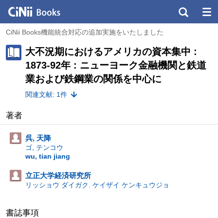
CiNii Books機能統合対応の追加実施をいたしました
大不況期におけるアメリカの資本集中 :
1873-92年 : ニューヨーク金融機関と鉄道
業および鉄鋼業の関係を中心に
関連文献: 1件
著者
呉, 天降
ゴ, テンコウ
wu, tian jiang
立正大学経済研究所
リッショウ ダイガク. ケイザイ ケンキュウジョ
書誌事項