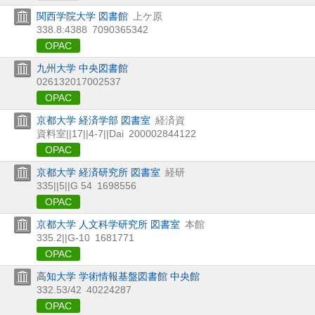
関西学院大学 図書館
上ケ原
338.8:4388
7090365342
OPAC
九州大学 中央図書館
026132017002537
OPAC
京都大学 経済学部 図書室
経済資
資料室||17||4-7||Dai
200002844122
OPAC
京都大学 経済研究所 図書室
経研
335||5||G 54
1698556
OPAC
京都大学 人文科学研究所 図書室
本館
335.2||G-10
1681771
OPAC
高知大学 学術情報基盤図書館 中央館
332.53/42
40224287
OPAC