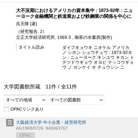
大不況期におけるアメリカの資本集中 : 1873-92年 : ニュ
ーヨーク金融機関と鉄道業および鉄鋼業の関係を中心に
呉天降 [著]
（研究報告, 2）
立正大学経済研究所, 1969.3 , 御茶の水書房(製作)
タイトル読み
ダイフキョウキ ニオケル アメリカ
ノ シホン シュウチュウ : 1873-92ネ
ン : ニューヨーク キンユウ キカン ト
テツドウギョウ オヨビ テッコウギョ
ウ ノ カンケイ オ チュウシン ニ
大学図書館所蔵
11
件 /
全
11
件
すべての地域
すべての図書館
OPACリンクあり
大阪経済大学 中小企業・経営研究所
A5/1969/0726
940063767
OPAC