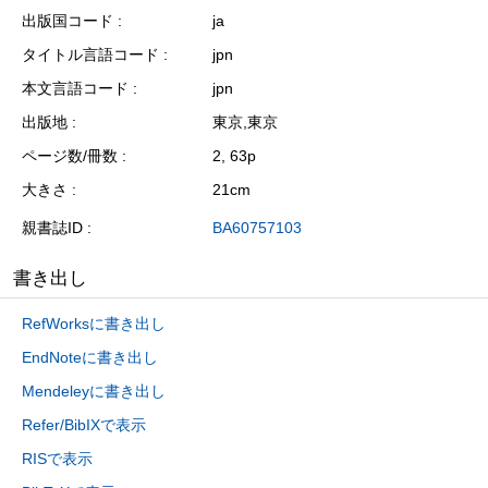
出版国コード
ja
タイトル言語コード
jpn
本文言語コード
jpn
出版地
東京,東京
ページ数/冊数
2, 63p
大きさ
21cm
親書誌ID
BA60757103
書き出し
RefWorksに書き出し
EndNoteに書き出し
Mendeleyに書き出し
Refer/BibIXで表示
RISで表示