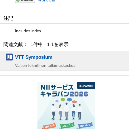
注記
Includes index
関連文献： 1件中 1-1を表示
VTT Symposium
Valtion teknillinen tutkimuskeskus