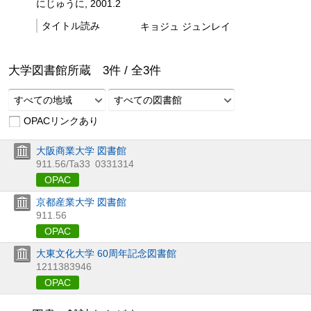
にじゅうに, 2001.2
タイトル読み
キョジュ ジュンレイ
大学図書館所蔵
3
件 /
全
3
件
すべての地域
すべての図書館
OPACリンクあり
大阪商業大学 図書館
911.56/Ta33
0331314
OPAC
京都産業大学 図書館
911.56
OPAC
大東文化大学 60周年記念図書館
1211383946
OPAC