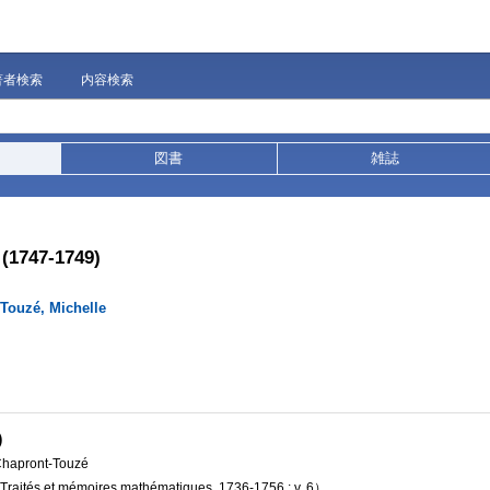
著者検索
内容検索
図書
雑誌
 (1747-1749)
Touzé, Michelle
)
 Chapront-Touzé
 Traités et mémoires mathématiques,
1736-1756 ; v. 6）