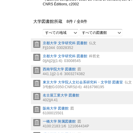
CNRS Éditions, c2002
大学図書館所蔵
8
件 /
全
8
件
すべての地域
すべての図書館
京都大学 文学研究科 図書館
仏文
F||1044
03028352
京都大学 文学研究科 図書館
科哲史
0||A||2||(1-6)
03008545
西南学院大学 図書館
図
441.1||2-1-6
3003274382
東京大学 大学院人文社会系研究科・文学部 図書室
仏文
3号館G:0350:CNRS(I-6)
4816798195
名古屋工業大学 図書館
402||A 41
阪南大学 図書館
図
6100015501
一橋大学 附属図書館
図
4100:2183:1/6
121064434P