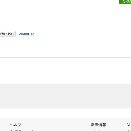
OPA
WorldCat
ヘルプ
新着情報
N