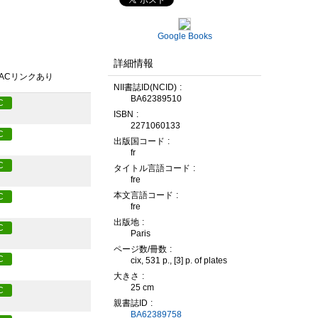
Google Books
詳細情報
PACリンクあり
NII書誌ID(NCID)
BA62389510
C
ISBN
2271060133
C
出版国コード
fr
C
タイトル言語コード
fre
本文言語コード
C
fre
出版地
C
Paris
ページ数/冊数
C
cix, 531 p., [3] p. of plates
大きさ
25 cm
C
親書誌ID
BA62389758