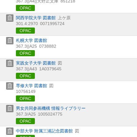
367.3||A4||天野正文庫
851218
OPAC
関西学院大学 図書館
上ケ原
301.4:2970
0071995724
OPAC
札幌大学 図書館
367.3||A25
0738882
OPAC
実践女子大学 図書館
図
367.3||A43
1A0379645
OPAC
専修大学 図書館
図
10756149
OPAC
男女共同参画機構 情報ライブラリー
367.3/A25
1005024775
OPAC
中部大学 附属三浦記念図書館
図