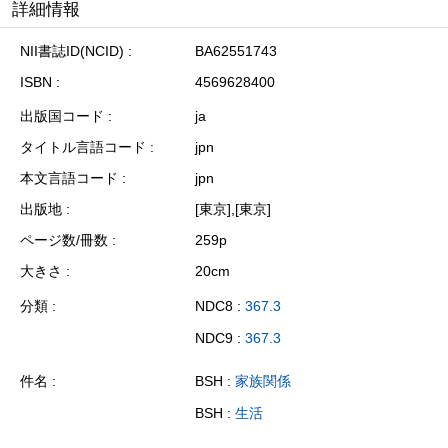
詳細情報
NII書誌ID(NCID)
BA62551743
ISBN
4569628400
出版国コード
ja
タイトル言語コード
jpn
本文言語コード
jpn
出版地
[東京],[東京]
ページ数/冊数
259p
大きさ
20cm
分類
NDC8 :
367.3
NDC9 :
367.3
件名
BSH :
家族関係
BSH :
生活