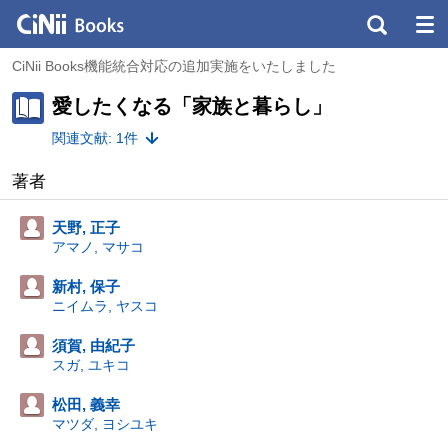
CiNii Books機能統合対応の追加実施をいたしました
愛したくなる「家族と暮らし」
関連文献: 1件
著者
天野, 正子
アマノ, マサコ
新村, 保子
ニイムラ, ヤスコ
須賀, 由紀子
スガ, ユキコ
松田, 義幸
マツダ, ヨシユキ