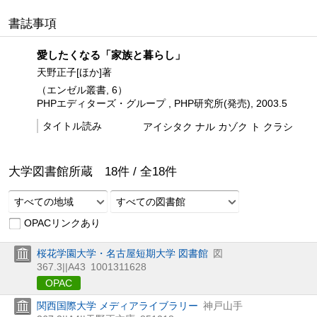
書誌事項
愛したくなる「家族と暮らし」
天野正子[ほか]著
（エンゼル叢書, 6）
PHPエディターズ・グループ , PHP研究所(発売), 2003.5
タイトル読み
アイシタク ナル カゾク ト クラシ
大学図書館所蔵
18
件 /
全
18
件
すべての地域
すべての図書館
OPACリンクあり
桜花学園大学・名古屋短期大学 図書館
図
367.3||A43
1001311628
OPAC
関西国際大学 メディアライブラリー
神戸山手