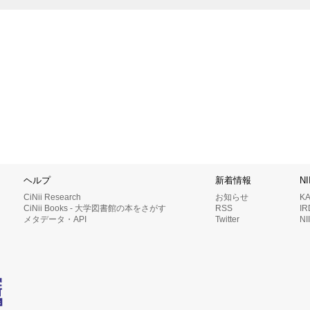
ヘルプ
新着情報
N
CiNii Research
お知らせ
K
CiNii Books - 大学図書館の本をさがす
RSS
I
メタデータ・API
Twitter
N