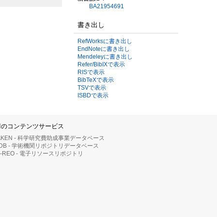
BA21954691
書き出し
RefWorksに書き出し
EndNoteに書き出し
Mendeleyに書き出し
Refer/BibIXで表示
RISで表示
BibTeXで表示
TSVで表示
ISBDで表示
IIのコンテンツサービス
AKEN - 科学研究費助成事業データベース
RDB - 学術機関リポジトリデータベース
II-REO - 電子リソースリポジトリ