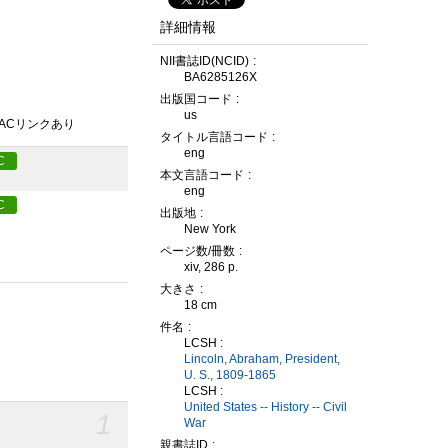
詳細情報
NII書誌ID(NCID)
BA6285126X
出版国コード
us
PACリンクあり
タイトル言語コード
eng
C
本文言語コード
eng
C
出版地
New York
ページ数/冊数
xiv, 286 p.
大きさ
18 cm
件名
LCSH :
Lincoln, Abraham, President,
U. S., 1809-1865
LCSH :
United States -- History -- Civil
1
War
親書誌ID