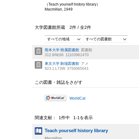
（Teach yourself history library）
Macmillan, 1949
大学図書館所蔵
2
件 /
全
2
件
すべての地域
すべての図書館
熊本大学 附属図書館
図書館
312.8/W,66
11103961470
東京大学 駒場図書館
アメ
923.1:L73W
3750065041
この図書・雑誌をさがす
WorldCat
関連文献： 1件中 1-1を表示
Teach yourself history library
Macmillan