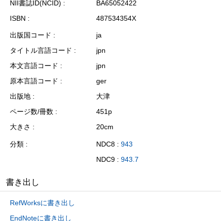
NII書誌ID(NCID)
BA65052422
ISBN
487534354X
出版国コード
ja
タイトル言語コード
jpn
本文言語コード
jpn
原本言語コード
ger
出版地
大津
ページ数/冊数
451p
大きさ
20cm
分類
NDC8 :
943
NDC9 :
943.7
書き出し
RefWorksに書き出し
EndNoteに書き出し