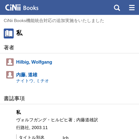
CiNii Books機能統合対応の追加実施をいたしました
私
著者
Hilbig, Wolfgang
内藤, 道雄
ナイトウ, ミチオ
書誌事項
私
ヴォルフガング・ヒルビヒ著 ; 内藤道雄訳
行路社, 2003.11
タイトル別名
Ich