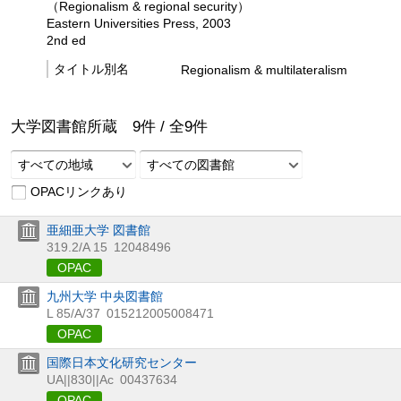
（Regionalism & regional security）
Eastern Universities Press, 2003
2nd ed
タイトル別名
Regionalism & multilateralism
大学図書館所蔵
9
件 /
全
9
件
すべての地域
すべての図書館
OPACリンクあり
亜細亜大学 図書館
319.2/A 15
12048496
OPAC
九州大学 中央図書館
L 85/A/37
015212005008471
OPAC
国際日本文化研究センター
UA||830||Ac
00437634
OPAC