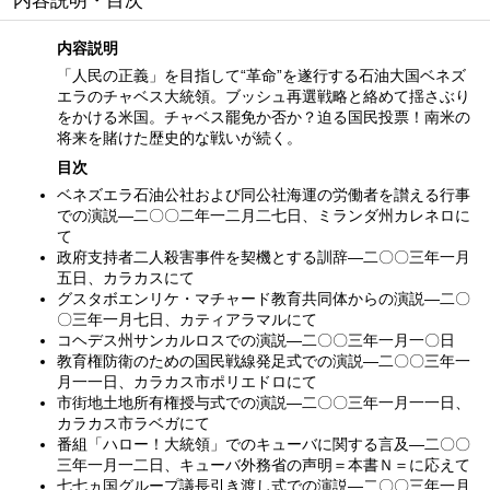
内容説明・目次
内容説明
「人民の正義」を目指して“革命”を遂行する石油大国ベネズ
エラのチャベス大統領。ブッシュ再選戦略と絡めて揺さぶり
をかける米国。チャベス罷免か否か？迫る国民投票！南米の
将来を賭けた歴史的な戦いが続く。
目次
ベネズエラ石油公社および同公社海運の労働者を讃える行事
での演説—二〇〇二年一二月二七日、ミランダ州カレネロに
て
政府支持者二人殺害事件を契機とする訓辞—二〇〇三年一月
五日、カラカスにて
グスタボエンリケ・マチャード教育共同体からの演説—二〇
〇三年一月七日、カティアラマルにて
コヘデス州サンカルロスでの演説—二〇〇三年一月一〇日
教育権防衛のための国民戦線発足式での演説—二〇〇三年一
月一一日、カラカス市ポリエドロにて
市街地土地所有権授与式での演説—二〇〇三年一月一一日、
カラカス市ラベガにて
番組「ハロー！大統領」でのキューバに関する言及—二〇〇
三年一月一二日、キューバ外務省の声明＝本書Ｎ＝に応えて
七七ヵ国グループ議長引き渡し式での演説—二〇〇三年一月