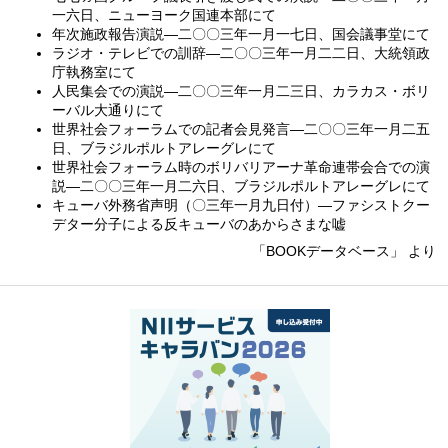
一六日、ニューヨーク国連本部にて
年次施政報告演説—二〇〇三年一月一七日、国会議事堂にて
ラジオ・テレビでの訓辞—二〇〇三年一月二二日、大統領政
庁執務室にて
人民集会での演説—二〇〇三年一月二三日、カラカス・ボリ
ーバル大通りにて
世界社会フォーラムでの記者会見発言—二〇〇三年一月二五
日、ブラジルポルトアレーグレにて
世界社会フォーラム時のボリバリアーナ革命連帯会合での演
説—二〇〇三年一月二六日、ブラジルポルトアレーグレにて
キューバ外務省声明（〇三年一月九日付）—ファシストクー
デター分子による反キューバのあからさまな嘘
「BOOKデータベース」 より