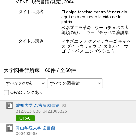
VIENT , 現代書館 (発売), 2004.1
タイトル別名
El golpe fascista contra Venezuela :
aquí está en juego la vida de la
patria
ベネズエラ革命 : ウーゴチャベス大
統領の戦い : ウーゴチャベス演説集
タイトル読み
ベネズエラ カクメイ : ウーゴ チャベ
ス ダイトウリョウ ノ タタカイ : ウー
ゴ チャベス エンゼツシュウ
大学図書館所蔵
60
件 /
全
60
件
すべての地域
すべての図書館
OPACリンクあり
愛知大学 名古屋図書館
図
312.613:C36
0421005325
OPAC
青山学院大学 図書館
000403965