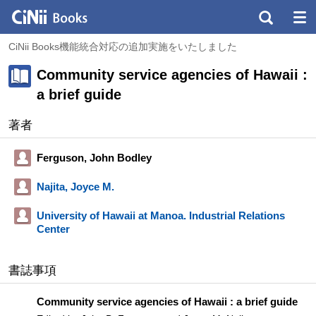
CiNii Books機能統合対応の追加実施をいたしました
Community service agencies of Hawaii :
a brief guide
著者
Ferguson, John Bodley
Najita, Joyce M.
University of Hawaii at Manoa. Industrial Relations
Center
書誌事項
Community service agencies of Hawaii : a brief guide