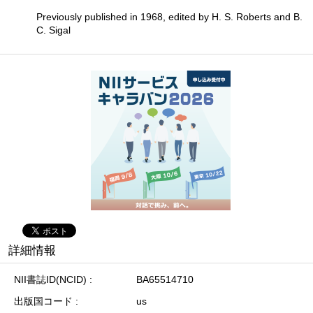
Previously published in 1968, edited by H. S. Roberts and B.
C. Sigal
詳細情報
NII書誌ID(NCID)
BA65514710
出版国コード
us