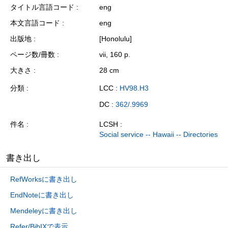
タイトル言語コード
eng
本文言語コード
eng
出版地
[Honolulu]
ページ数/冊数
vii, 160 p.
大きさ
28 cm
分類
LCC :
HV98.H3
DC :
362/.9969
件名
LCSH :
Social service -- Hawaii -- Directories
書き出し
RefWorksに書き出し
EndNoteに書き出し
Mendeleyに書き出し
Refer/BibIXで表示