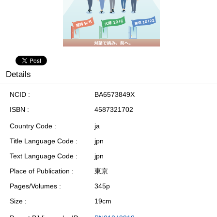
Details
NCID
BA6573849X
ISBN
4587321702
Country Code
ja
Title Language Code
jpn
Text Language Code
jpn
Place of Publication
東京
Pages/Volumes
345p
Size
19cm