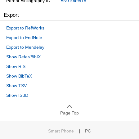
Parent Bibliography ID
BN01049918
Export
Export to RefWorks
Export to EndNote
Export to Mendeley
Show Refer/BibIX
Show RIS
Show BibTeX
Show TSV
Show ISBD
Page Top
Smart Phone
|
PC