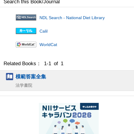
Search this Book/Journal
NDL Search - National Diet Library
Calil
WorldCat
Related Books： 1-1 of 1
模範答案全集
法学書院