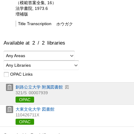
（模範答案全集, 16）
法学書院, 1973.6
増補版
Title Transcription
ホウガク
Available at
2
/
2
libraries
Any Areas
Any Libraries
OPAC Links
釧路公立大学 附属図書館
図
321/S
00007939
OPAC
大東文化大学 図書館
110426711X
OPAC