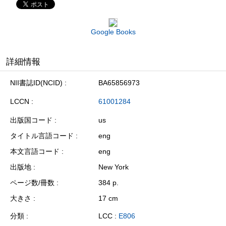
Google Books
詳細情報
NII書誌ID(NCID)
BA65856973
LCCN
61001284
出版国コード
us
タイトル言語コード
eng
本文言語コード
eng
出版地
New York
ページ数/冊数
384 p.
大きさ
17 cm
分類
LCC :
E806