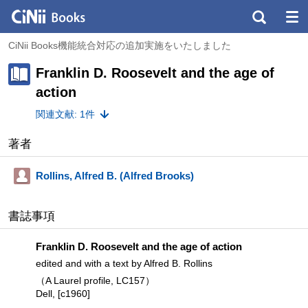
CiNii Books機能統合対応の追加実施をいたしました
Franklin D. Roosevelt and the age of
action
関連文献: 1件
著者
Rollins, Alfred B. (Alfred Brooks)
書誌事項
Franklin D. Roosevelt and the age of action
edited and with a text by Alfred B. Rollins
（A Laurel profile, LC157）
Dell, [c1960]