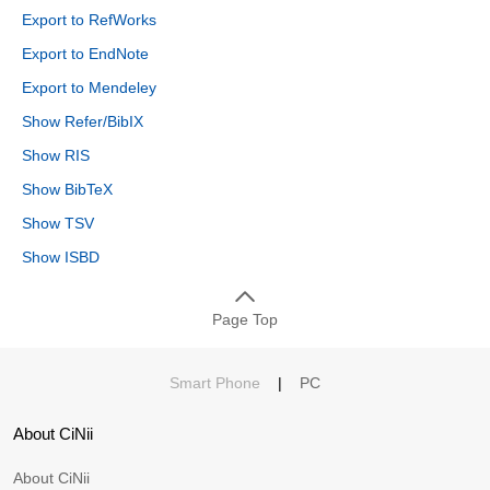
Export to RefWorks
Export to EndNote
Export to Mendeley
Show Refer/BibIX
Show RIS
Show BibTeX
Show TSV
Show ISBD
Page Top
Smart Phone
|
PC
About CiNii
About CiNii