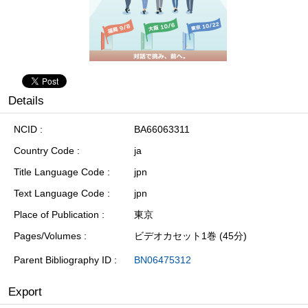
Details
NCID
BA66063311
Country Code
ja
Title Language Code
jpn
Text Language Code
jpn
Place of Publication
東京
Pages/Volumes
ビデオカセット1巻 (45分)
Parent Bibliography ID
BN06475312
Export