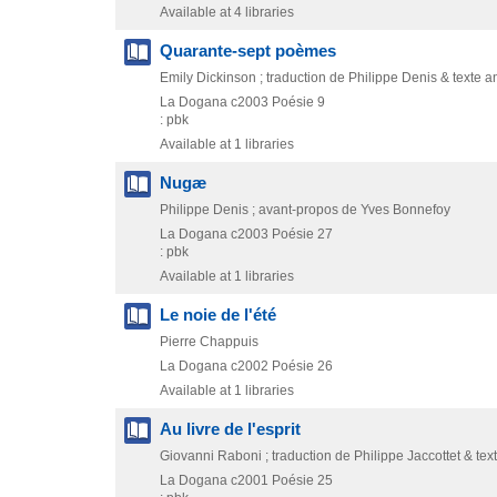
Available at 4 libraries
Quarante-sept poèmes
Emily Dickinson ; traduction de Philippe Denis & texte a
La Dogana
c2003
Poésie 9
: pbk
Available at 1 libraries
Nugæ
Philippe Denis ; avant-propos de Yves Bonnefoy
La Dogana
c2003
Poésie 27
: pbk
Available at 1 libraries
Le noie de l'été
Pierre Chappuis
La Dogana
c2002
Poésie 26
Available at 1 libraries
Au livre de l'esprit
Giovanni Raboni ; traduction de Philippe Jaccottet & tex
La Dogana
c2001
Poésie 25