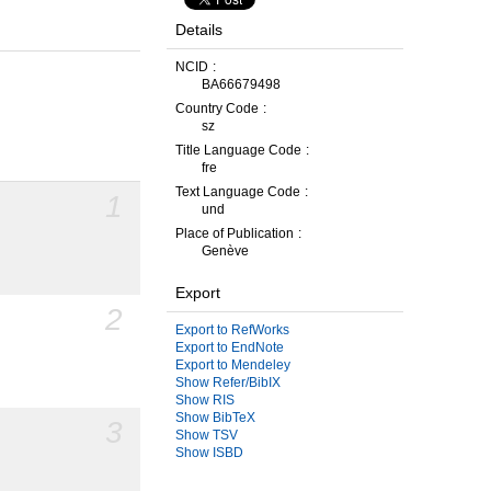
Details
NCID
BA66679498
Country Code
sz
Title Language Code
fre
Text Language Code
1
und
Place of Publication
Genève
Export
2
Export to RefWorks
Export to EndNote
Export to Mendeley
Show Refer/BibIX
Show RIS
Show BibTeX
3
Show TSV
Show ISBD