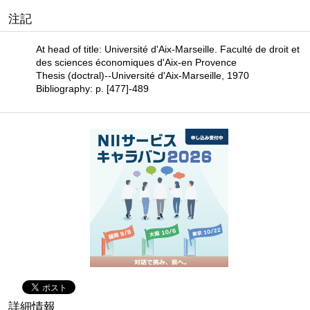
注記
At head of title: Université d'Aix-Marseille. Faculté de droit et
des sciences économiques d'Aix-en Provence
Thesis (doctral)--Université d'Aix-Marseille, 1970
Bibliography: p. [477]-489
詳細情報