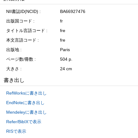
NII書誌ID(NCID)
BA66927476
出版国コード
fr
タイトル言語コード
fre
本文言語コード
fre
出版地
Paris
ページ数/冊数
504 p.
大きさ
24 cm
書き出し
RefWorksに書き出し
EndNoteに書き出し
Mendeleyに書き出し
Refer/BibIXで表示
RISで表示