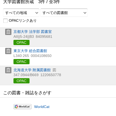
大学図書館所蔵
3
件 /
全
3
件
すべての地域
すべての図書館
OPACリンクあり
京都大学 法学部 図書室
AII||5-24||B3
84095681
OPAC
東京大学 総合図書館
L340:265
0004108650
OPAC
北海道大学 附属図書館
図
347.0944/B669
1220650778
OPAC
この図書・雑誌をさがす
WorldCat