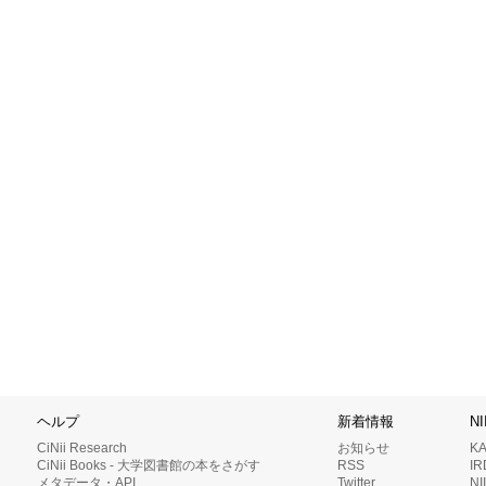
ヘルプ
新着情報
N
CiNii Research
お知らせ
K
CiNii Books - 大学図書館の本をさがす
RSS
I
メタデータ・API
Twitter
N