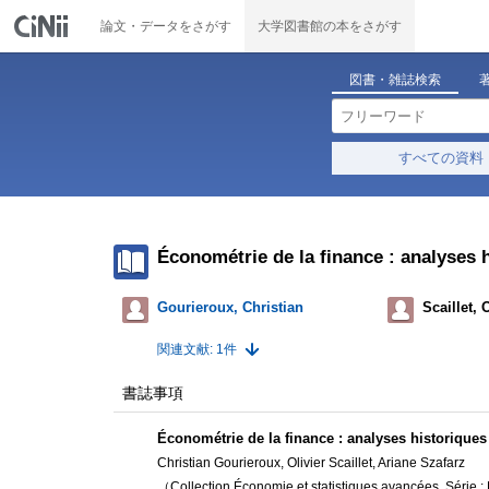
論文・データをさがす
大学図書館の本をさがす
図書・雑誌検索
すべての資料
Économétrie de la finance : analyses 
Gourieroux, Christian
Scaillet, 
関連文献: 1件
書誌事項
Économétrie de la finance : analyses historiques
Christian Gourieroux, Olivier Scaillet, Ariane Szafarz
（Collection Économie et statistiques avancées, Série : É