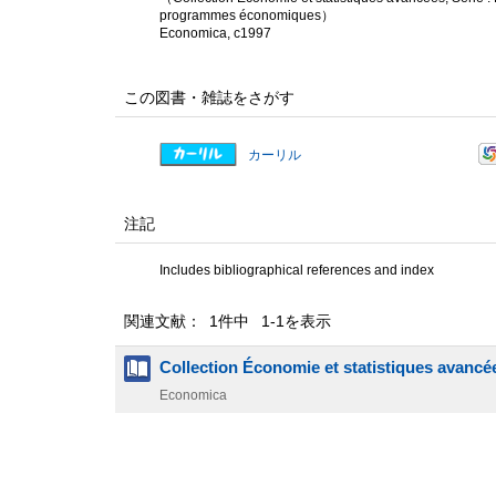
programmes économiques）
Economica, c1997
この図書・雑誌をさがす
カーリル
注記
Includes bibliographical references and index
関連文献： 1件中 1-1を表示
Collection Économie et statistiques avancé
Economica