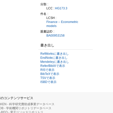
分類
LCC :
HG173.3
件名
LCSH :
Finance -- Econometric
models
親書誌ID
BA00953158
書き出し
RefWorksに書き出し
EndNoteに書き出し
Mendeleyに書き出し
Refer/BibIXで表示
RISで表示
BibTeXで表示
TSVで表示
ISBDで表示
IIのコンテンツサービス
AKEN - 科学研究費助成事業データベース
RDB - 学術機関リポジトリデータベース
II-REO - 電子リソースリポジトリ