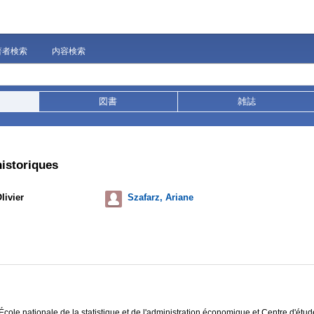
著者検索
内容検索
図書
雑誌
historiques
Olivier
Szafarz, Ariane
cole nationale de la statistique et de l'administration économique et Centre d'étu