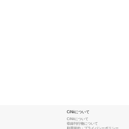
CiNiiについて
CiNiiについて
収録刊行物について
利用規約・プライバシーポリシー