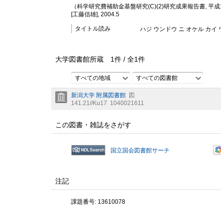
（科学研究費補助金基盤研究(C)(2)研究成果報告書, 平成
[工藤信雄], 2004.5
タイトル読み
ハジ ウンドウ ニ オケル カイ
大学図書館所蔵
1
件 /
全
1
件
すべての地域
すべての図書館
新潟大学 附属図書館
図
141.21//Ku17
1040021611
この図書・雑誌をさがす
国立国会図書館サーチ
注記
課題番号: 13610078