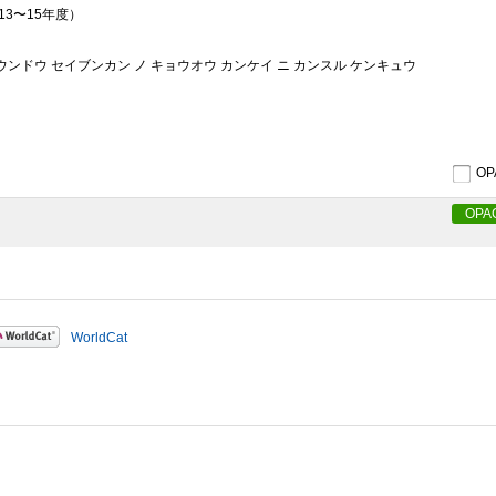
13〜15年度）
 ウンドウ セイブンカン ノ キョウオウ カンケイ ニ カンスル ケンキュウ
O
OPA
WorldCat