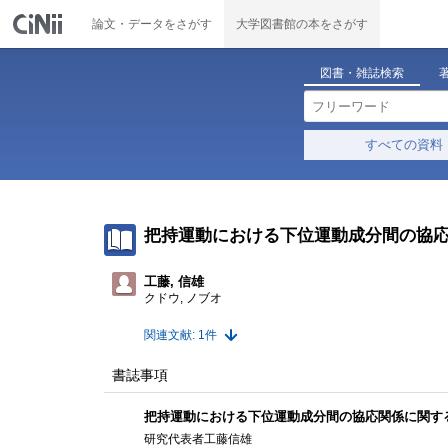
論文・データをさがす
大学図書館の本をさがす
図書・雑誌検索
すべての資料
把持運動における下位運動成分間の協
工藤, 信雄
クドウ, ノブオ
関連文献: 1件
書誌事項
把持運動における下位運動成分間の協応関係に関す
研究代表者工藤信雄