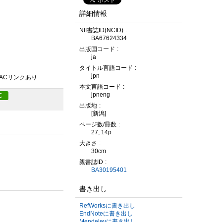
詳細情報
NII書誌ID(NCID)
BA67624334
出版国コード
ja
タイトル言語コード
jpn
PACリンクあり
本文言語コード
jpneng
C
出版地
[新潟]
ページ数/冊数
27, 14p
大きさ
30cm
親書誌ID
BA30195401
書き出し
RefWorksに書き出し
EndNoteに書き出し
Mendeleyに書き出し