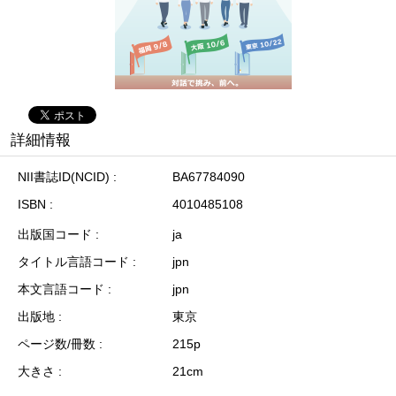
詳細情報
NII書誌ID(NCID)
BA67784090
ISBN
4010485108
出版国コード
ja
タイトル言語コード
jpn
本文言語コード
jpn
出版地
東京
ページ数/冊数
215p
大きさ
21cm