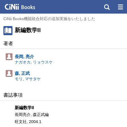
CiNii Books機能統合対応の追加実施をいたしました
新編数学II
著者
長岡, 亮介
ナガオカ, リョウスケ
森, 正武
モリ, マサタケ
書誌事項
新編数学II
長岡亮介, 森正武編
旺文社, 2004.1