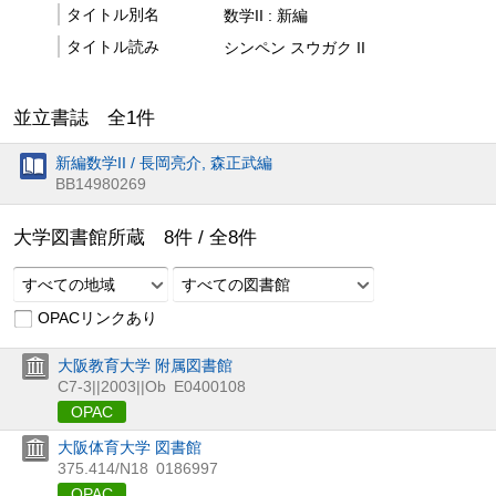
タイトル別名
数学II : 新編
タイトル読み
シンペン スウガク II
並立書誌 全
1
件
新編数学II / 長岡亮介, 森正武編
BB14980269
大学図書館所蔵
8
件 /
全
8
件
すべての地域
すべての図書館
OPACリンクあり
大阪教育大学 附属図書館
C7-3||2003||Ob
E0400108
OPAC
大阪体育大学 図書館
375.414/N18
0186997
OPAC