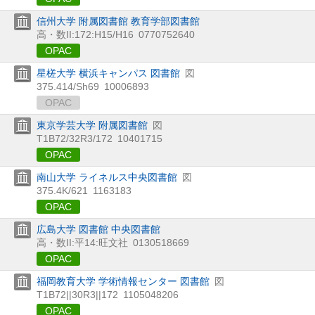
信州大学 附属図書館 教育学部図書館
高・数II:172:H15/H16
0770752640
OPAC
星槎大学 横浜キャンパス 図書館
図
375.414/Sh69
10006893
OPAC
東京学芸大学 附属図書館
図
T1B72/32R3/172
10401715
OPAC
南山大学 ライネルス中央図書館
図
375.4K/621
1163183
OPAC
広島大学 図書館 中央図書館
高・数II:平14:旺文社
0130518669
OPAC
福岡教育大学 学術情報センター 図書館
図
T1B72||30R3||172
1105048206
OPAC