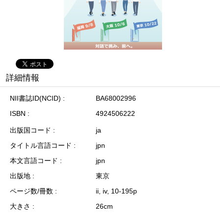
詳細情報
NII書誌ID(NCID)
BA68002996
ISBN
4924506222
出版国コード
ja
タイトル言語コード
jpn
本文言語コード
jpn
出版地
東京
ページ数/冊数
ii, iv, 10-195p
大きさ
26cm