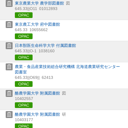
東京農業大学 農学部図書館
図
645.33||O11
01012893
OPAC
東京農工大学 府中図書館
645.33
10655662
OPAC
日本獣医生命科学大学 付属図書館
645.33||O-1
1038160
OPAC
農業・食品産業技術総合研究機構 北海道農業研究センター
図書室
645.33||O69||
62413
OPAC
酪農学園大学 附属図書館
図
10402557
OPAC
酪農学園大学 附属図書館
研
10403177
OPAC