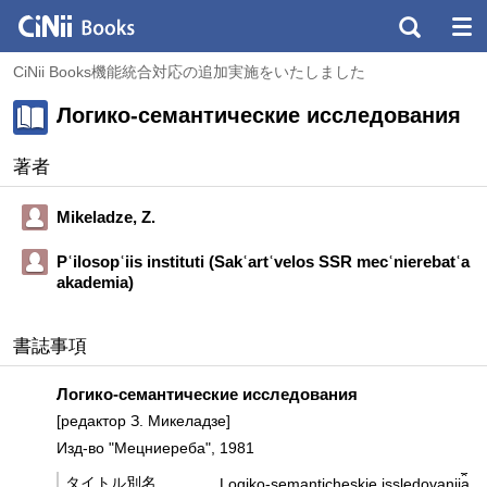
CiNii Books機能統合対応の追加実施をいたしました
Логико-семантические исследования
著者
Mikeladze, Z.
Pʿilosopʿiis instituti (Sakʿartʿvelos SSR mecʿnierebatʿa
akademia)
書誌事項
Логико-семантические исследования
[редактор З. Микеладзе]
Изд-во "Мецниереба", 1981
タイトル別名
Logiko-semanticheskie issledovanii︠a︡