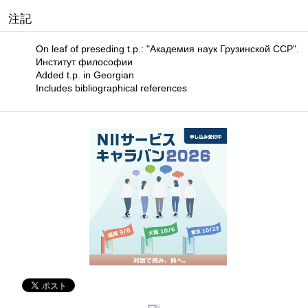
注記
On leaf of preseding t.p.: "Академия наук Грузинской ССР".
Институт философии
Added t.p. in Georgian
Includes bibliographical references