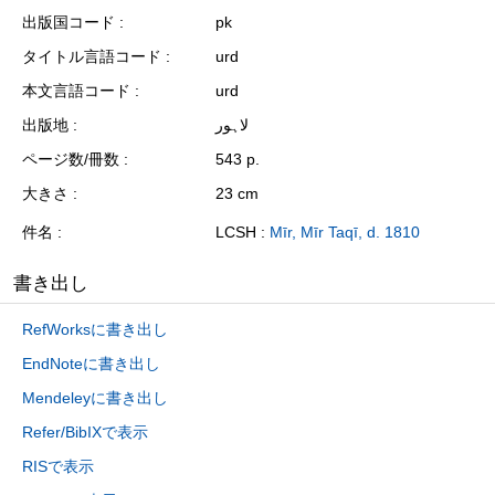
出版国コード
pk
タイトル言語コード
urd
本文言語コード
urd
出版地
لاہور
ページ数/冊数
543 p.
大きさ
23 cm
件名
LCSH :
Mīr, Mīr Taqī, d. 1810
書き出し
RefWorksに書き出し
EndNoteに書き出し
Mendeleyに書き出し
Refer/BibIXで表示
RISで表示