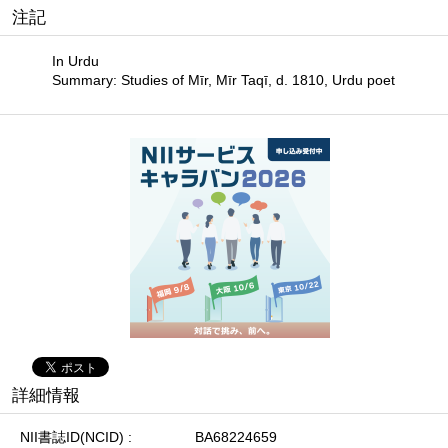
注記
In Urdu
Summary: Studies of Mīr, Mīr Taqī, d. 1810, Urdu poet
詳細情報
NII書誌ID(NCID)
BA68224659