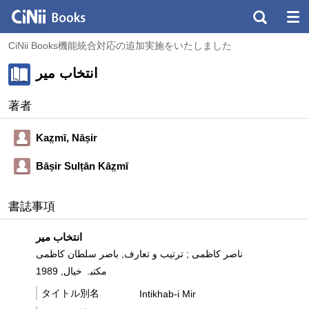
CiNii Books機能統合対応の追加実施をいたしました
انتخاب میر
著者
Kaz̤mī, Nāṣir
Bāṣir Sulṭān Kāz̤mī
書誌事項
انتخاب میر
ناصر کاظمی ; ترتیب و تعارف, باصر سلطان کاظمی
مکتبہ خیال, 1989
タイトル別名
Intikhab-i Mir