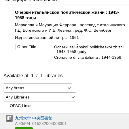
Очерки итальянской политической жизни : 1943-
1958 годы
Марчелла и Маурицио Феррара ; перевод с итальянского
Г.Д. Богемского и И.Б. Левина ; ред. Ф.С. Вейнберг
Изд-во иностранной лит-ры, 1961
Other Title
Ocherki italʹi︠a︡nskoĭ politicheskoĭ zhizni
: 1943-1958 gody
Cronache di vita italiana : 1944-1958
Available at
1
/
1
libraries
Any Areas
Any Libraries
OPAC Links
九州大学 中央図書館
A 90/F/4
015232004006301