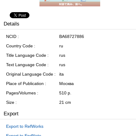
Details
NCID
BA68727886
Country Code
ru
Title Language Code
rus
Text Language Code
rus
Original Language Code
ita
Place of Publication
Москва
Pages/Volumes
510 p.
Size
21 cm
Export
Export to RefWorks
Export to EndNote