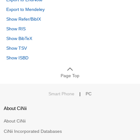
Export to Mendeley
Show Refer/BibIX
Show RIS
Show BibTeX
Show TSV
Show ISBD
Page Top
Smart Phone
|
PC
About CiNii
About CiNii
CiNii Incorporated Databases