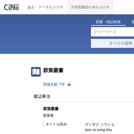
論文・データをさがす
大学図書館の本をさがす
図書・雑誌検索
すべての資料
群策叢書
関連文献: 7件
書誌事項
群策叢書
群策會
タイトル読み
グンサク ソウショ
qun ce cong shu