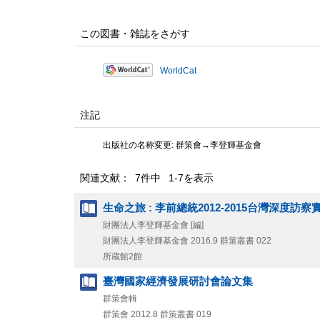
この図書・雑誌をさがす
WorldCat
注記
出版社の名称変更: 群策會→李登輝基金會
関連文献： 7件中 1-7を表示
生命之旅 : 李前總統2012-2015台灣深度訪
財團法人李登輝基金會 [編]
財團法人李登輝基金會
2016.9
群策叢書 022
所蔵館2館
臺灣國家經濟發展研討會論文集
群策會輯
群策會
2012.8
群策叢書 019