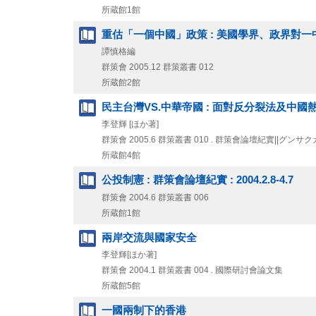
所蔵館1館
重估「一個中國」政策 : 美國學界、政界對
譚慎格編
群策會
2005.12
群策叢書 012
所蔵館2館
民主台灣VS.中華帝國 : 面對反分裂法及中國
李登輝 [ほか著]
群策會
2005.6
群策叢書 010 . 群策會論壇紀實||グンサクカイ ロン
所蔵館4館
公投制憲 : 群策會論壇紀實 : 2004.2.8-4.7
群策會
2004.6
群策叢書 006
所蔵館1館
兩岸交流與國家安全
李登輝[ほか著]
群策會
2004.1
群策叢書 004 . 國際研討會論文集
所蔵館5館
一國兩制下的香港