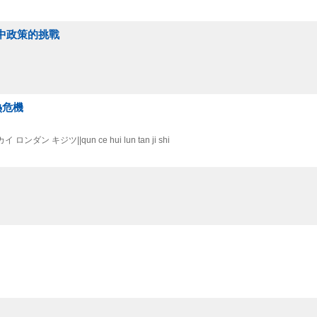
一中政策的挑戰
熱危機
ダン キジツ||qun ce hui lun tan ji shi