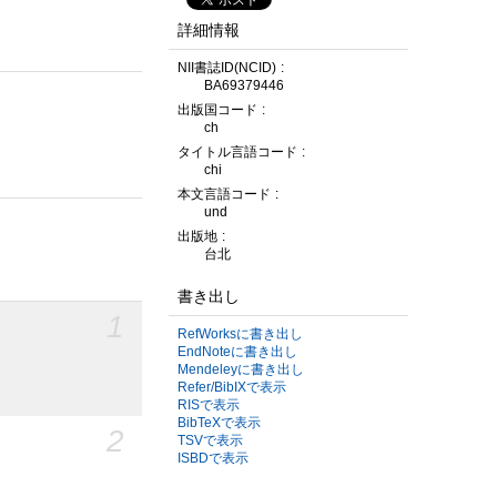
詳細情報
NII書誌ID(NCID)
BA69379446
出版国コード
ch
タイトル言語コード
chi
本文言語コード
und
出版地
台北
書き出し
1
RefWorksに書き出し
EndNoteに書き出し
Mendeleyに書き出し
Refer/BibIXで表示
RISで表示
BibTeXで表示
2
TSVで表示
ISBDで表示