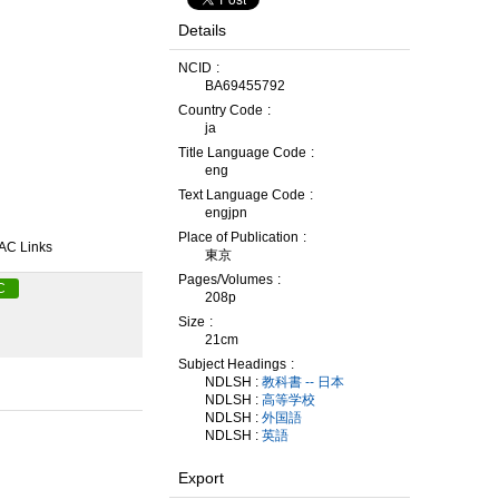
Details
NCID
BA69455792
Country Code
ja
Title Language Code
eng
Text Language Code
engjpn
Place of Publication
AC Links
東京
Pages/Volumes
C
208p
Size
21cm
Subject Headings
NDLSH :
教科書 -- 日本
NDLSH :
高等学校
NDLSH :
外国語
NDLSH :
英語
Export