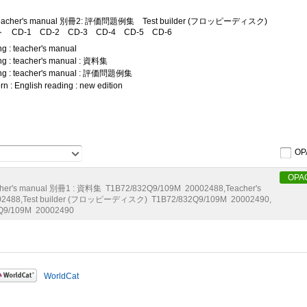
eacher's manual 別冊2: 評価問題例集
Test builder (フロッピーディスク)
ト
CD-1
CD-2
CD-3
CD-4
CD-5
CD-6
ng : teacher's manual
ing : teacher's manual : 資料集
ding : teacher's manual : 評価問題例集
n : English reading : new edition
OP
OPA
her's manual 別冊1 : 資料集
T1B72/832Q9/109M
20002488
,
Teacher's
02488
,
Test builder (フロッピーディスク)
T1B72/832Q9/109M
20002490
,
Q9/109M
20002490
WorldCat