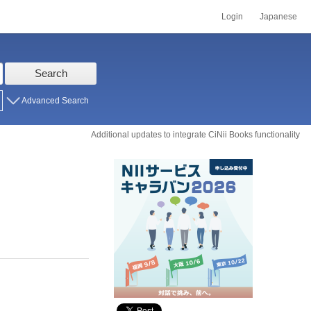
Login
Japanese
Search
Advanced Search
Additional updates to integrate CiNii Books functionality