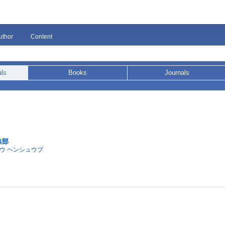
uthor
Content
als
Books
Journals
集部
ウ ヘンシュウブ