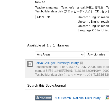
New ed
Teacher's manual
Teacher's manual 別冊1: 資料集
T
Test builder data disk (フロッピーディスク)
CD : セッ
Other Title
Unicorn : English readi
Unicorn : English read
Unicorn : English rea
Language CD for Unicor
Available at
1
/
1
libraries
Any Areas
Any Libraries
Tokyo Gakugei University Library
図
Teacher's manual
T1B72/832Q9/109M
20002488
,
Teac
manual 別冊2 : 評価問題例集
T1B72/832Q9/109M
200
Test builder data disk (フロッピーディスク)
T1B72/832
Search this Book/Journal
NDL Search - National Diet Library