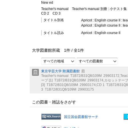
New ed
Teacher's manual
Teacher's manual 別冊 : 小テスト集
CD 2
CD 3
タイトル別名
Apricot : English course II : t
Apricot : English course II
タイトル読み
Apricot : English course II
大学図書館所蔵
1
件 /
全
1
件
すべての地域
すべての図書館
東京学芸大学 附属図書館
図
Teacher's manual
T1B72/831Q8/109M
29903172
,
Tea
ープ [1]
T1B72/831Q8/109M
29903174
,
カセットテープ [
[3]
T1B72/831Q8/109M
29903174
,
CD 1
T1B72/831Q8
3
T1B72/831Q8/109M
29903175
この図書・雑誌をさがす
国立国会図書館サーチ