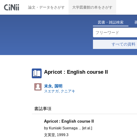
論文・データをさがす
大学図書館の本をさがす
図書・雑誌検索
すべての資料
Apricot : English course II
末永, 国明
スエナガ, クニアキ
書誌事項
Apricot : English course II
by Kuniaki Suenaga ... [et al.]
文英堂, 1999.3