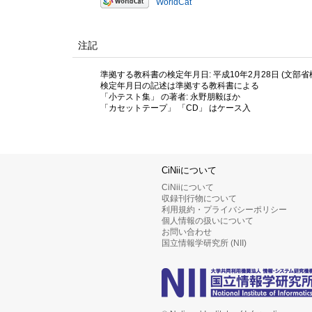
WorldCat
注記
準拠する教科書の検定年月日: 平成10年2月28日 (文部
検定年月日の記述は準拠する教科書による
「小テスト集」 の著者: 永野朋毅ほか
「カセットテープ」 「CD」 はケース入
CiNiiについて
CiNiiについて
収録刊行物について
利用規約・プライバシーポリシー
個人情報の扱いについて
お問い合わせ
国立情報学研究所 (NII)