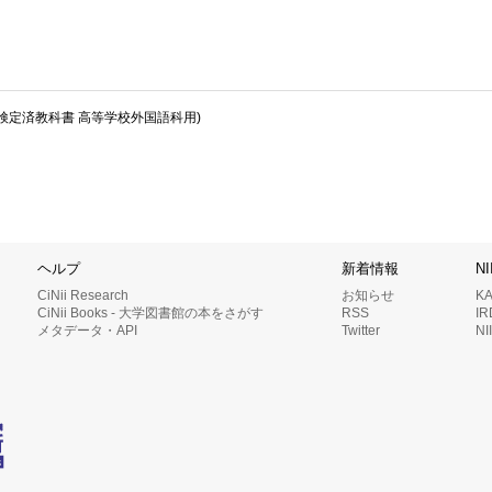
省検定済教科書 高等学校外国語科用)
ヘルプ
新着情報
N
CiNii Research
お知らせ
K
CiNii Books - 大学図書館の本をさがす
RSS
I
メタデータ・API
Twitter
N