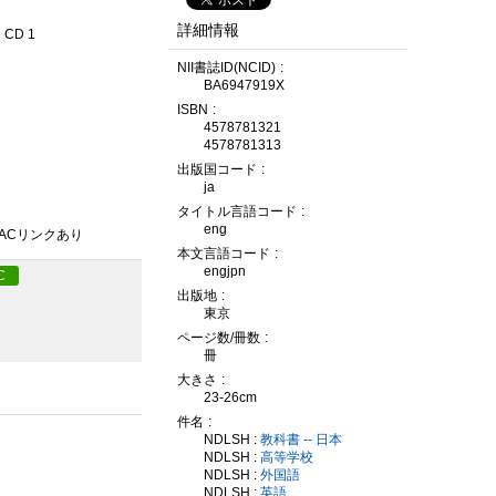
詳細情報
CD 1
NII書誌ID(NCID)
BA6947919X
ISBN
4578781321
4578781313
出版国コード
ja
タイトル言語コード
eng
PACリンクあり
本文言語コード
engjpn
C
出版地
東京
ページ数/冊数
冊
大きさ
23-26cm
件名
NDLSH :
教科書 -- 日本
NDLSH :
高等学校
NDLSH :
外国語
NDLSH :
英語