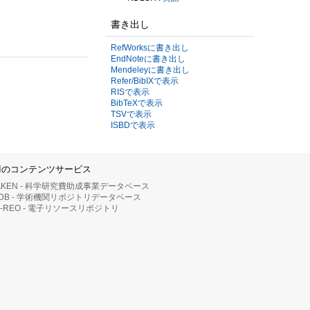
書き出し
RefWorksに書き出し
EndNoteに書き出し
Mendeleyに書き出し
Refer/BibIXで表示
RISで表示
BibTeXで表示
TSVで表示
ISBDで表示
IIのコンテンツサービス
AKEN - 科学研究費助成事業データベース
RDB - 学術機関リポジトリデータベース
II-REO - 電子リソースリポジトリ