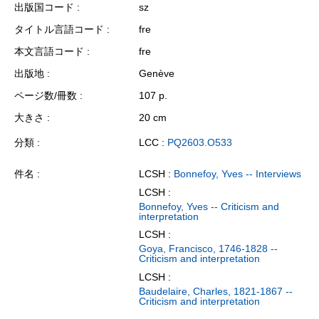
出版国コード
sz
タイトル言語コード
fre
本文言語コード
fre
出版地
Genève
ページ数/冊数
107 p.
大きさ
20 cm
分類
LCC :
PQ2603.O533
件名
LCSH :
Bonnefoy, Yves -- Interviews
LCSH :
Bonnefoy, Yves -- Criticism and
interpretation
LCSH :
Goya, Francisco, 1746-1828 --
Criticism and interpretation
LCSH :
Baudelaire, Charles, 1821-1867 --
Criticism and interpretation