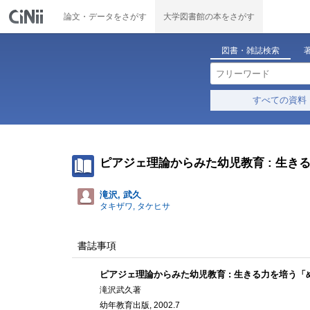
論文・データをさがす
大学図書館の本をさがす
図書・雑誌検索
すべての資料
ピアジェ理論からみた幼児教育 : 生き
滝沢, 武久
タキザワ, タケヒサ
書誌事項
ピアジェ理論からみた幼児教育 : 生きる力を培う「
滝沢武久著
幼年教育出版, 2002.7