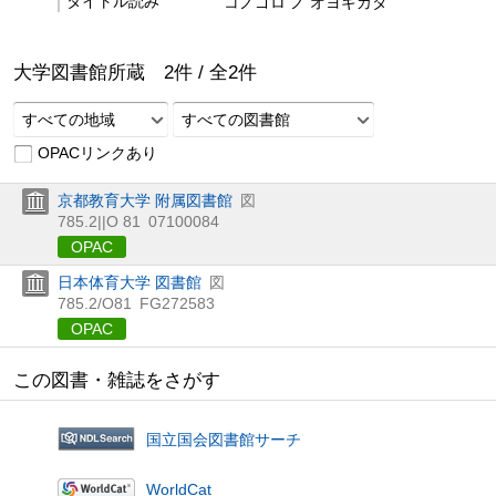
タイトル読み
コノゴロ ノ オヨギカタ
大学図書館所蔵
2
件 /
全
2
件
すべての地域
すべての図書館
OPACリンクあり
京都教育大学 附属図書館
図
785.2||O 81
07100084
OPAC
日本体育大学 図書館
図
785.2/O81
FG272583
OPAC
この図書・雑誌をさがす
国立国会図書館サーチ
WorldCat