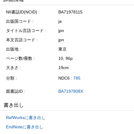
NII書誌ID(NCID)
BA71978115
出版国コード
ja
タイトル言語コード
jpn
本文言語コード
jpn
出版地
東京
ページ数/冊数
10, 96p
大きさ
19cm
分類
NDC6 :
785
親書誌ID
BA7197808X
書き出し
RefWorksに書き出し
EndNoteに書き出し