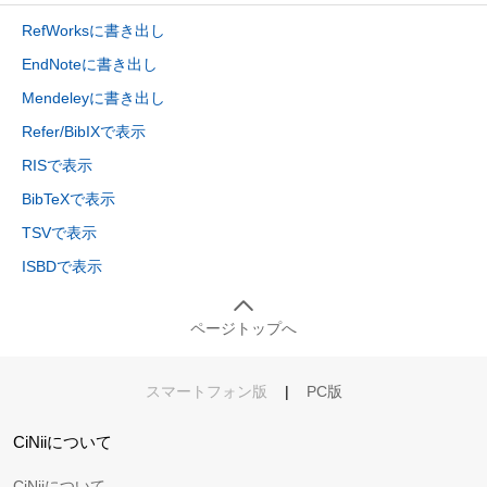
RefWorksに書き出し
EndNoteに書き出し
Mendeleyに書き出し
Refer/BibIXで表示
RISで表示
BibTeXで表示
TSVで表示
ISBDで表示
ページトップへ
スマートフォン版
|
PC版
CiNiiについて
CiNiiについて