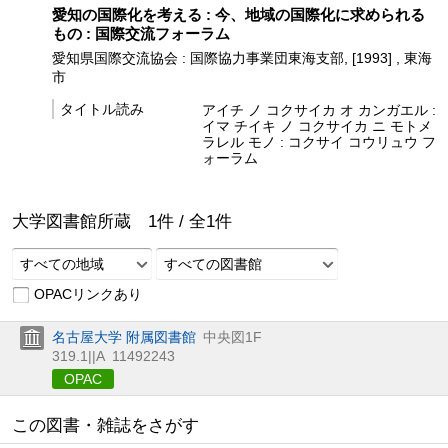
愛知の国際化を考える : 今、地域の国際化に求められる
もの : 国際交流フォーラム
愛知県国際交流協会 : 国際協力事業団東海支部, [1993] , 東海
市
タイトル読み
アイチ ノ コクサイカ オ カンガエル :
イマ チイキ ノ コクサイカ ニ モトメ
ラレル モノ : コクサイ コウリュウ フ
ォーラム
大学図書館所蔵
1
件 /
全
1
件
すべての地域
すべての図書館
OPACリンクあり
名古屋大学 附属図書館
中央図1F
319.1||A
11492243
OPAC
この図書・雑誌をさがす