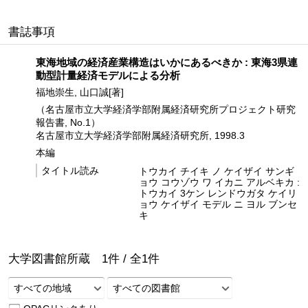
書誌事項
東海地域の経済産業構造はいかにあるべきか : 東海3県連
動型計量経済モデルによる分析
福地崇生, 山口誠[著]
（名古屋市立大学経済学部附属経済研究所プロジェクト研究
報告書, No.1）
名古屋市立大学経済学部附属経済研究所, 1998.3
本編
タイトル読み
トウカイ チイキ ノ ケイザイ サンギ
ョウ コウゾウ ワ イカニ アルベキカ :
トウカイ 3ケン レンドウガタ ケイリ
ョウ ケイザイ モデル ニ ヨル ブンセ
キ
大学図書館所蔵
1
件 /
全
1
件
すべての地域
すべての図書館