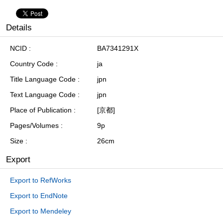
Details
NCID
BA7341291X
Country Code
ja
Title Language Code
jpn
Text Language Code
jpn
Place of Publication
[京都]
Pages/Volumes
9p
Size
26cm
Export
Export to RefWorks
Export to EndNote
Export to Mendeley