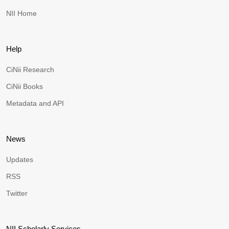
NII Home
Help
CiNii Research
CiNii Books
Metadata and API
News
Updates
RSS
Twitter
NII Scholarly Services