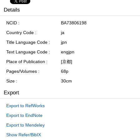
Details
NCID
BA73806198
Country Code
ja
Title Language Code
jpn
Text Language Code
engjpn
Place of Publication
[京都]
Pages/Volumes
68p
Size
30cm
Export
Export to RefWorks
Export to EndNote
Export to Mendeley
Show Refer/BibIX