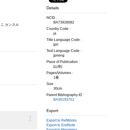
Details
NCID
BA73928082
 ニ カンスル
Country Code
ja
Title Language Code
jpn
Text Language Code
jpneng
Place of Publication
[山形]
Pages/Volumes
1冊
Size
30cm
Parent Bibliography ID
BA30193701
Export
1
Export to RefWorks
Export to EndNote
Export to Mendeley