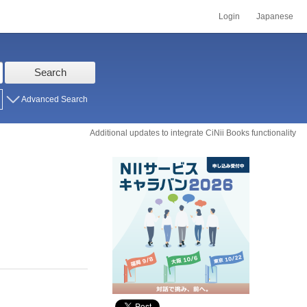
Login
Japanese
Search
Advanced Search
Additional updates to integrate CiNii Books functionality