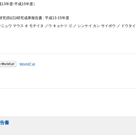
成13年度-平成15年度）
B)(2))研究成果報告書 : 平成13-15年度
ウニュウ マウス オ モチイタ ノウ キョケツ ゴ ノ シンケイ カン サイボウ ノ ドウタイ
WorldCat
報告書