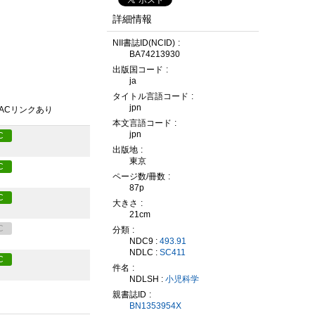
詳細情報
NII書誌ID(NCID)
BA74213930
出版国コード
ja
タイトル言語コード
jpn
PACリンクあり
本文言語コード
jpn
C
出版地
東京
C
ページ数/冊数
87p
C
大きさ
21cm
C
分類
NDC9 :
493.91
NDLC :
SC411
C
件名
NDLSH :
小児科学
親書誌ID
BN1353954X