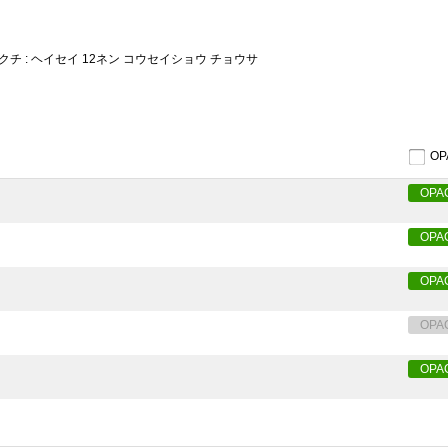
チ : ヘイセイ 12ネン コウセイショウ チョウサ
O
OPA
OPA
OPA
OPA
OPA