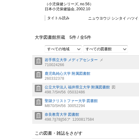
（小児保健シリーズ, no.56）
日本小児保健協会, 2002.10
タイトル読み
ニュウヨウジ シンタイ ハツイク
大学図書館所蔵
5
件 /
全
5
件
すべての地域
すべての図書館
岩手県立大学 メディアセンター
メ
710024266
鹿児島純心大学 附属図書館
260332378
公立大学法人 福井県立大学 附属図書館
図
498.7/SH/56
05032486
聖隷クリストファー大学 図書館
M870/SH/56
30052294
奈良教育大学 図書館
498.7||78||56ア
1200817584
この図書・雑誌をさがす