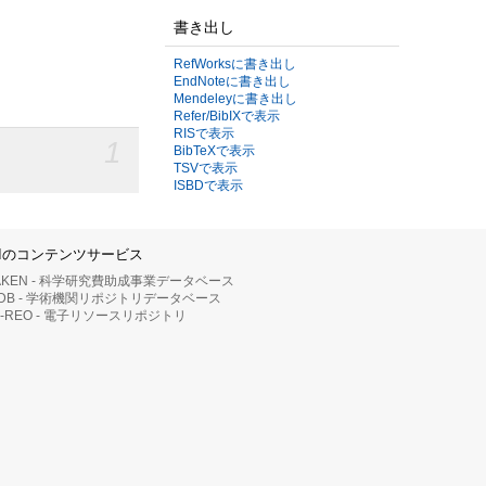
書き出し
RefWorksに書き出し
EndNoteに書き出し
Mendeleyに書き出し
Refer/BibIXで表示
RISで表示
1
BibTeXで表示
TSVで表示
ISBDで表示
IIのコンテンツサービス
AKEN - 科学研究費助成事業データベース
RDB - 学術機関リポジトリデータベース
II-REO - 電子リソースリポジトリ