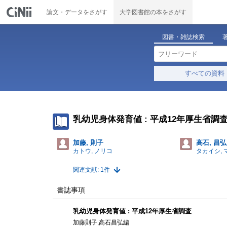
論文・データをさがす
大学図書館の本をさがす
図書・雑誌検索
すべての資料
乳幼児身体発育値 : 平成12年厚生省調
加藤, 則子
高石, 昌弘
カトウ, ノリコ
タカイシ,
関連文献: 1件
書誌事項
乳幼児身体発育値 : 平成12年厚生省調査
加藤則子,高石昌弘編