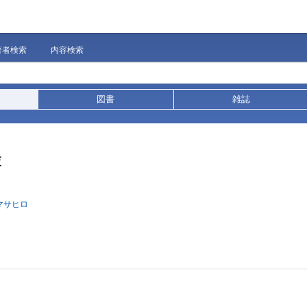
著者検索
内容検索
図書
雑誌
査
 マサヒロ