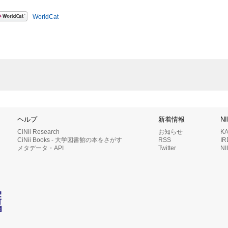
WorldCat
ヘルプ
新着情報
N
CiNii Research
お知らせ
K
CiNii Books - 大学図書館の本をさがす
RSS
I
メタデータ・API
Twitter
N