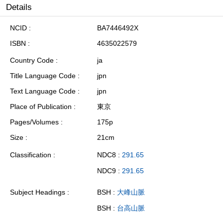
Details
NCID
BA7446492X
ISBN
4635022579
Country Code
ja
Title Language Code
jpn
Text Language Code
jpn
Place of Publication
東京
Pages/Volumes
175p
Size
21cm
Classification
NDC8 :
291.65
NDC9 :
291.65
Subject Headings
BSH :
大峰山脈
BSH :
台高山脈