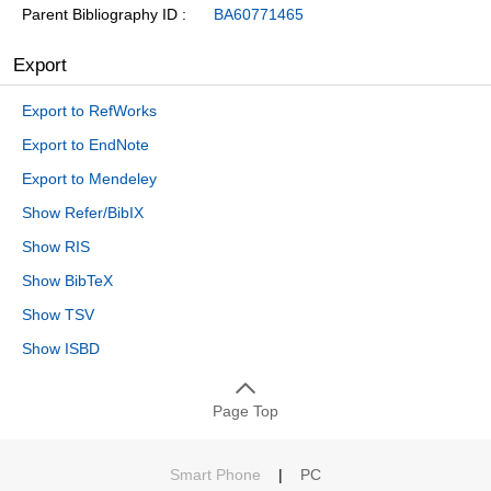
Parent Bibliography ID
BA60771465
Export
Export to RefWorks
Export to EndNote
Export to Mendeley
Show Refer/BibIX
Show RIS
Show BibTeX
Show TSV
Show ISBD
Page Top
Smart Phone
|
PC