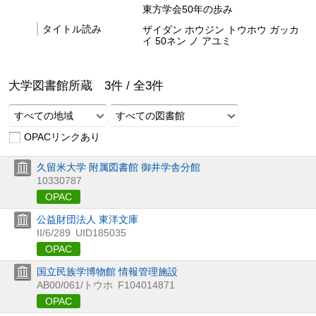
東方学会50年の歩み
タイトル読み
ザイダン ホウジン トウホウ ガッカ
イ 50ネン ノ アユミ
大学図書館所蔵
3
件 /
全
3
件
すべての地域
すべての図書館
OPACリンクあり
久留米大学 附属図書館 御井学舎分館
10330787
OPAC
公益財団法人 東洋文庫
II/6/289
UID185035
OPAC
国立民族学博物館 情報管理施設
AB00/061/トウホ
F104014871
OPAC