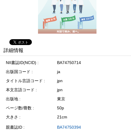
詳細情報
NII書誌ID(NCID)
BA74750714
出版国コード
ja
タイトル言語コード
jpn
本文言語コード
jpn
出版地
東京
ページ数/冊数
50p
大きさ
21cm
親書誌ID
BA74750394