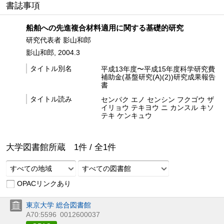
書誌事項
船舶への先進複合材料適用に関する基礎的研究
研究代表者 影山和郎
影山和郎, 2004.3
タイトル別名
平成13年度〜平成15年度科学研究費
補助金(基盤研究(A)(2))研究成果報告
書
タイトル読み
センパク エノ センシン フクゴウ ザ
イリョウ テキヨウ ニ カンスル キソ
テキ ケンキュウ
大学図書館所蔵
1
件 /
全
1
件
すべての地域
すべての図書館
OPACリンクあり
東京大学 総合図書館
A70:5596
0012600037