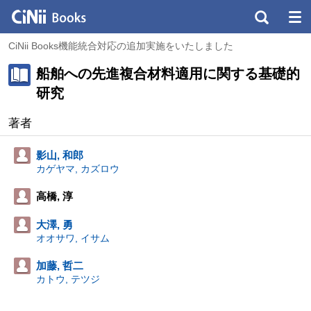
CiNii Books機能統合対応の追加実施をいたしました
船舶への先進複合材料適用に関する基礎的
研究
著者
影山, 和郎
カゲヤマ, カズロウ
高橋, 淳
大澤, 勇
オオサワ, イサム
加藤, 哲二
カトウ, テツジ