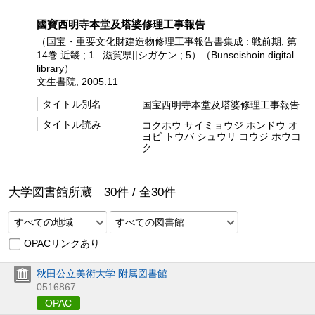
國寶西明寺本堂及塔婆修理工事報告
（国宝・重要文化財建造物修理工事報告書集成 : 戦前期, 第
14巻 近畿 ; 1 . 滋賀県||シガケン ; 5）（Bunseishoin digital
library）
文生書院, 2005.11
タイトル別名
国宝西明寺本堂及塔婆修理工事報告
タイトル読み
コクホウ サイミョウジ ホンドウ オ
ヨビ トウバ シュウリ コウジ ホウコ
ク
大学図書館所蔵
30
件 /
全
30
件
すべての地域
すべての図書館
OPACリンクあり
秋田公立美術大学 附属図書館
0516867
OPAC