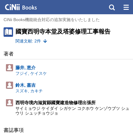
CiNii Books機能統合対応の追加実施をいたしました
國寶西明寺本堂及塔婆修理工事報告
関連文献: 2件
著者
藤井, 恵介
フジイ, ケイスケ
鈴木, 嘉吉
スズキ, カキチ
西明寺境内滋賀縣國寶建造物修理出張所
サイミョウジ ケイダイ シガケン コクホウ ケンゾウブツ シュ
ウリ シュッチョウジョ
書誌事項