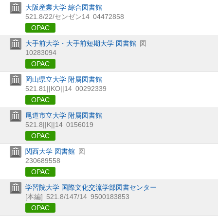
大阪産業大学 綜合図書館
521.8/22/センゼン14
04472858
OPAC
大手前大学・大手前短期大学 図書館
図
10283094
OPAC
岡山県立大学 附属図書館
521.81||KO||14
00292339
OPAC
尾道市立大学 附属図書館
521.8||K||14
0156019
OPAC
関西大学 図書館
図
230689558
OPAC
学習院大学 国際文化交流学部図書センター
[本編]
521.8/147/14
9500183853
OPAC