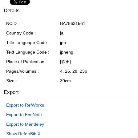
Details
NCID
BA75631561
Country Code
ja
Title Language Code
jpn
Text Language Code
jpneng
Place of Publication
[吹田]
Pages/Volumes
4, 26, 28, 23p
Size
30cm
Export
Export to RefWorks
Export to EndNote
Export to Mendeley
Show Refer/BibIX