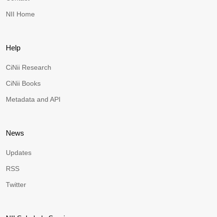
NII Home
Help
CiNii Research
CiNii Books
Metadata and API
News
Updates
RSS
Twitter