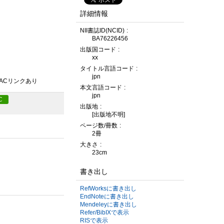
詳細情報
NII書誌ID(NCID)
BA76226456
出版国コード
xx
タイトル言語コード
jpn
PACリンクあり
本文言語コード
jpn
C
出版地
[出版地不明]
ページ数/冊数
2冊
大きさ
23cm
書き出し
RefWorksに書き出し
EndNoteに書き出し
Mendeleyに書き出し
Refer/BibIXで表示
RISで表示