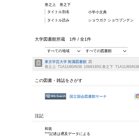
巻之上
巻之下
タイトル別名
小学小文典
タイトル読み
ショウガク ショウブンテン
大学図書館所蔵
1
件 /
全
1
件
すべての地域
すべての図書館
東京学芸大学 附属図書館
図
巻之上
T1A11/80/N38
10681850
,
巻之下
T1A11/80/N3
この図書・雑誌をさがす
国立国会図書館サーチ
注記
和装
***記述は遡及データによる