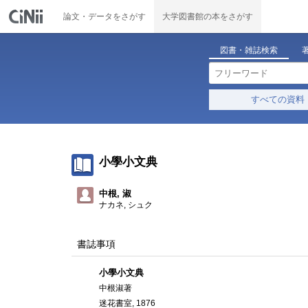
論文・データをさがす
大学図書館の本をさがす
図書・雑誌検索
すべての資料
小學小文典
中根, 淑
ナカネ, シュク
書誌事項
小學小文典
中根淑著
迷花書室, 1876