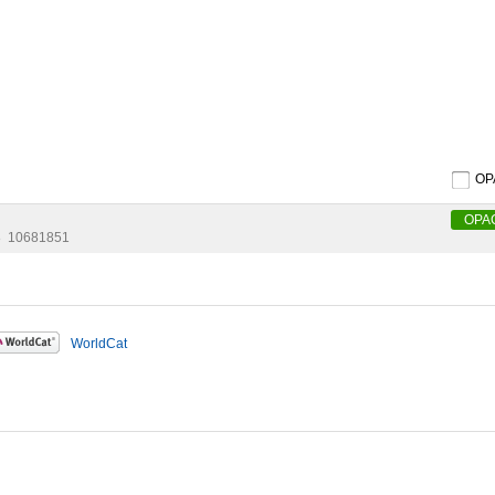
O
OPA
8
10681851
WorldCat