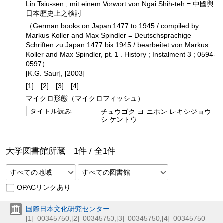
Lin Tsiu-sen ; mit einem Vorwort von Ngai Shih-teh = 中國與
日本歴史上之検討
（German books on Japan 1477 to 1945 / compiled by
Markus Koller and Max Spindler = Deutschsprachige
Schriften zu Japan 1477 bis 1945 / bearbeitet von Markus
Koller and Max Spindler, pt. 1 . History ; Instalment 3 ; 0594-
0597）
[K.G. Saur], [2003]
[1]
[2]
[3]
[4]
マイクロ形態（マイクロフィッシュ）
タイトル読み
チュウゴク ヨ ニホン レキシジョウ
シ ケントウ
大学図書館所蔵
1
件 /
全
1
件
すべての地域
すべての図書館
OPACリンクあり
国際日本文化研究センター
[1]
00345750
,
[2]
00345750
,
[3]
00345750
,
[4]
00345750