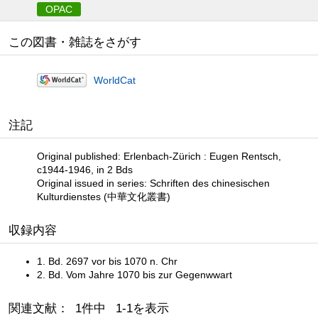
OPAC
この図書・雑誌をさがす
WorldCat
注記
Original published: Erlenbach-Zürich : Eugen Rentsch,
c1944-1946, in 2 Bds
Original issued in series: Schriften des chinesischen
Kulturdienstes (中華文化叢書)
収録内容
1. Bd. 2697 vor bis 1070 n. Chr
2. Bd. Vom Jahre 1070 bis zur Gegenwwart
関連文献： 1件中 1-1を表示