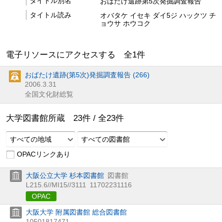
タイトル別名
おばたけ遺跡第5次発掘調査報告
タイトル読み
オバタケ イセキ ダイ5ジ ハックツ チ
ョウサ ホウコク
電子リソースにアクセスする 全
1
件
おばたけ遺跡(第5次)発掘調査報告 (266)
2006.3.31
全国文化財総覧
大学図書館所蔵
23
件 /
全
23
件
すべての地域
すべての図書館
OPACリンクあり
大阪公立大学 杉本図書館
図書館
L215.6//MI15//3111
11702231116
OPAC
大阪大学 附属図書館 総合図書館
10501817471