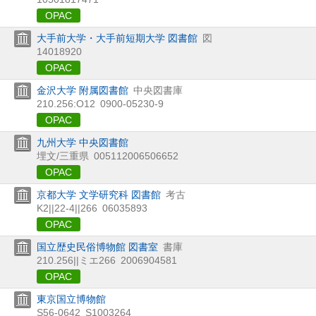
OPAC
大手前大学・大手前短期大学 図書館
図
14018920
OPAC
金沢大学 附属図書館
中央図書庫
210.256:O12
0900-05230-9
OPAC
九州大学 中央図書館
埋文/三重県
005112006506652
OPAC
京都大学 文学研究科 図書館
考古
K2||22-4||266
06035893
OPAC
国立歴史民俗博物館 図書室
書庫
210.256||ミエ266
2006904581
OPAC
東京国立博物館
S56-0642
S1003264