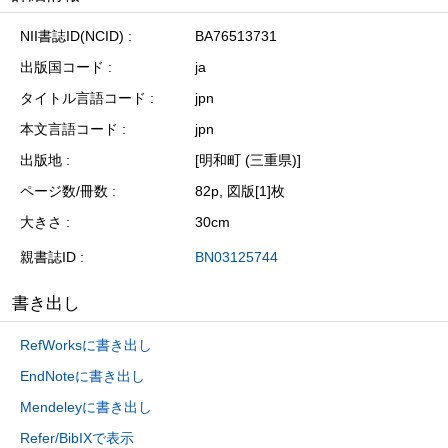
NII書誌ID(NCID)
BA76513731
出版国コード
ja
タイトル言語コード
jpn
本文言語コード
jpn
出版地
[明和町 (三重県)]
ページ数/冊数
82p, 図版[1]枚
大きさ
30cm
親書誌ID
BN03125744
書き出し
RefWorksに書き出し
EndNoteに書き出し
Mendeleyに書き出し
Refer/BibIXで表示