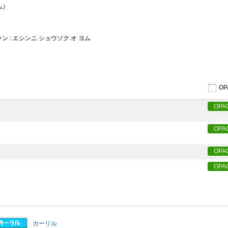
ム）
ン : エシンニ ショウソク オ ヨム
O
OPA
OPA
OPA
OPA
カーリル