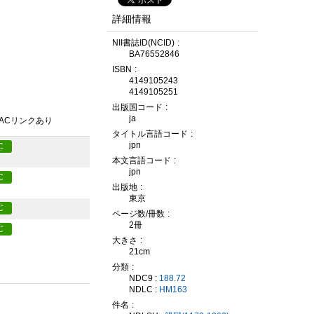
詳細情報
NII書誌ID(NCID)
BA76552846
ISBN
4149105243
4149105251
出版国コード
ja
PACリンクあり
タイトル言語コード
jpn
C
本文言語コード
jpn
C
出版地
東京
C
ページ数/冊数
2冊
C
大きさ
21cm
分類
NDC9 :
188.72
NDLC :
HM163
件名