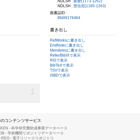
NDLSH :
親鸞(1173-1262)
NDLSH :
慧信尼(1185-1263)
親書誌ID
BN09176464
書き出し
RefWorksに書き出し
EndNoteに書き出し
Mendeleyに書き出し
Refer/BibIXで表示
RISで表示
BibTeXで表示
TSVで表示
ISBDで表示
1
IIのコンテンツサービス
AKEN - 科学研究費助成事業データベース
RDB - 学術機関リポジトリデータベース
II-REO - 電子リソースリポジトリ