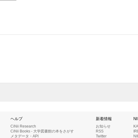
ヘルプ
新着情報
N
CiNii Research
お知らせ
K
CiNii Books - 大学図書館の本をさがす
RSS
I
メタデータ・API
Twitter
N