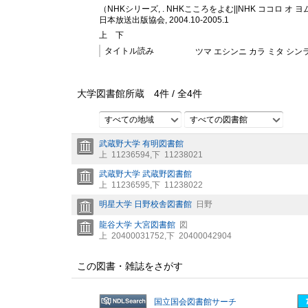
（NHKシリーズ, . NHKこころをよむ||NHK ココロ オ ヨ
日本放送出版協会, 2004.10-2005.1
上
下
タイトル読み
ツマ エシンニ カラ ミタ シンラ
大学図書館所蔵
4
件 /
全
4
件
すべての地域
すべての図書館
武蔵野大学 有明図書館
上
11236594
,
下
11238021
武蔵野大学 武蔵野図書館
上
11236595
,
下
11238022
明星大学 日野校舎図書館
日野
龍谷大学 大宮図書館
図
上
20400031752
,
下
20400042904
この図書・雑誌をさがす
国立国会図書館サーチ