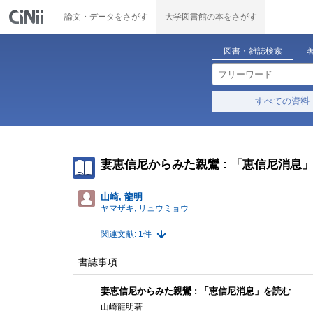
論文・データをさがす
大学図書館の本をさがす
図書・雑誌検索
すべての資料
妻恵信尼からみた親鸞 : 「恵信尼消息
山崎, 龍明
ヤマザキ, リュウミョウ
関連文献: 1件
書誌事項
妻恵信尼からみた親鸞 : 「恵信尼消息」を読む
山崎龍明著