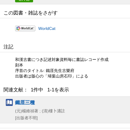
この図書・雑誌をさがす
WorldCat
注記
和漢古書につき記述対象資料毎に書誌レコード作成
刻本
序首のタイトル: 鐵厓先生古樂府
出版者は版心の「埽葉山房石印」による
関連文献： 1件中 1-1を表示
鐵厓三種
(元)楊維禎著 ; (清)樓卜瀍註
[出版者不明]