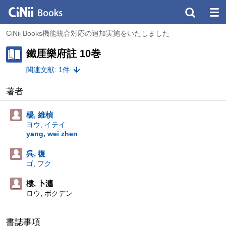
CiNii Books機能統合対応の追加実施をいたしました
鐵厓樂府註 10巻
関連文献: 1件
著者
楊, 維楨
ヨウ, イテイ
yang, wei zhen
呉, 復
ゴ, フク
樓, 卜瀍
ロウ, ボクデン
書誌事項