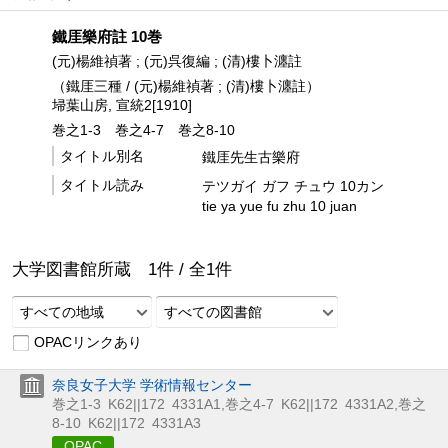
鐵厓樂府註 10巻
(元)楊維禎著 ; (元)呉復編 ; (清)樓卜瀍註
（鐵厓三種 / (元)楊維禎著 ; (清)樓卜瀍註）
埽葉山房, 宣統2[1910]
巻之1-3
巻之4-7
巻之8-10
タイトル別名
鐵厓先生古樂府
タイトル読み
テツガイ ガフ チュウ 10カン
tie ya yue fu zhu 10 juan
大学図書館所蔵
1
件 /
全
1
件
すべての地域
すべての図書館
OPACリンクあり
奈良女子大学 学術情報センター
巻之1-3
K62||172
4331A1
,
巻之4-7
K62||172
4331A2
,
巻之
8-10
K62||172
4331A3
OPAC